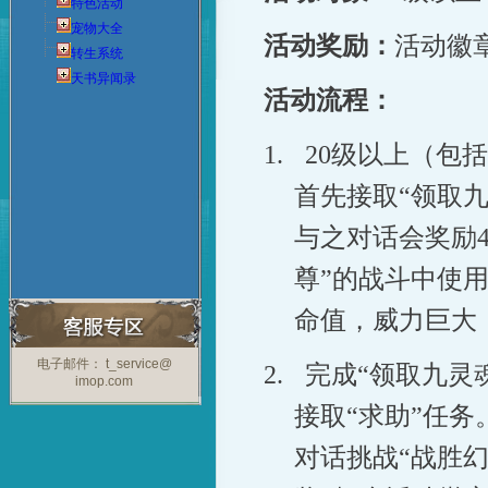
特色活动
宠物大全
活动奖励：
活动徽
转生系统
天书异闻录
活动流程：
1.
20
级以上（包括
首先接取“领取九
与之对话会奖励
尊”的战斗中使用
命值，威力巨大
电子邮件： t_service@
2.
完成“领取九灵
imop.com
接取“求助”任
对话挑战“战胜幻