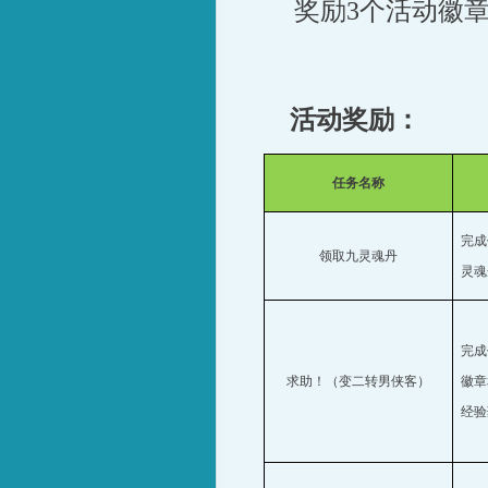
奖励
3
个活动徽
活动奖励：
任务名称
完成
领取九灵魂丹
灵魂
完成
求助！（变二转男侠客）
徽章
经验