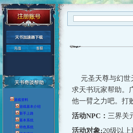
元圣天尊与幻世
求天书玩家帮助。
他一臂之力吧。打
游戏资料
游戏基本介绍
新手上路
活动
NPC
：
三界关
基本系统
特色系统
活动对象
:
20
级以上