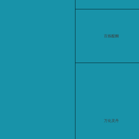
百炼醍醐
万化灵丹