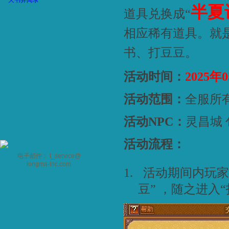
天书异闻录
半夏
道具兑换成“
相应稀有道具。就
书、打豆豆。
活动时间：
2025
年0
活动范围：
全服所
活动
NPC
：
灵昌城
活动流程：
电子邮件： t_service@
longma-inc.com
1.
活动期间内玩家
豆” ，随之进入