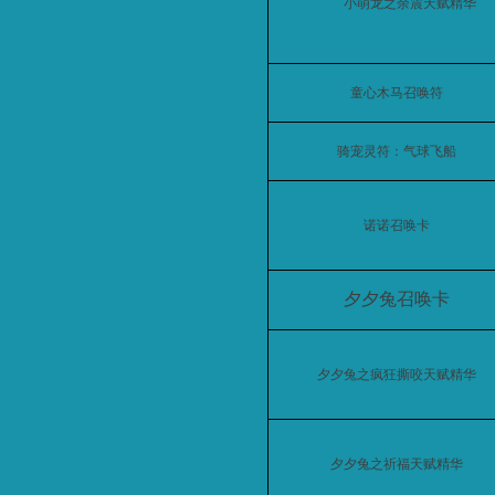
小萌龙之余震天赋精华
童心木马召唤符
骑宠灵符：气球飞船
诺诺召唤卡
夕夕兔召唤卡
夕夕兔之疯狂撕咬天赋精华
夕夕兔之祈福天赋精华