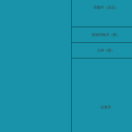
洗髓丹（灵品）
技能经验丹（橙）
元神（橙）
还童丹