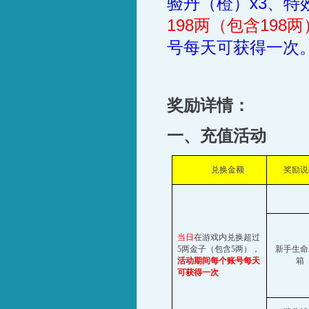
验丹（橙）
x3
、特
198
两（包含
198
两
号每天可获得一次
奖励详情：
一、充值活动
兑换金额
奖励说
当日
在游戏内兑换超过
5
两金子（包含
5
两），
新手生命
活动期间每个账号每天
箱
可获得一次