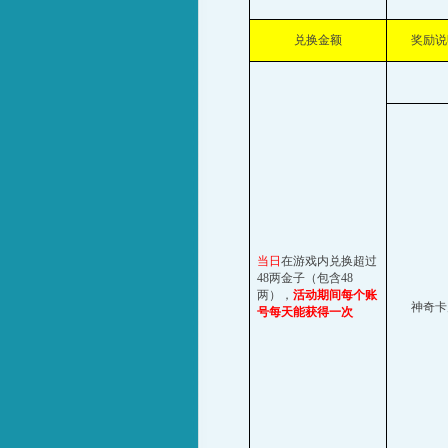
兑换金额
奖励说
当日
在游戏内兑换超过
48
两金子（包含
48
两），
活动期间每个账
神奇卡
号每天能获得一次