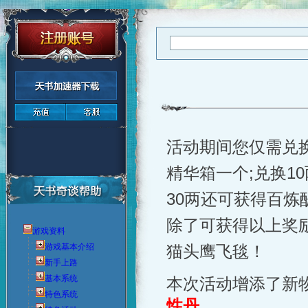
活动期间您仅需兑
精华箱一个
;
兑换
10
30
两还可获得百炼
除了可获得以上奖
游戏资料
游戏基本介绍
猫头鹰飞毯！
新手上路
基本系统
本次活动增添了新
特色系统
性丹
。