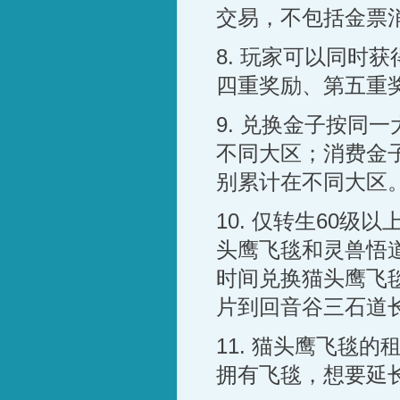
交易，不包括金票
8.
玩家可以同时获
四重奖励、第五重
9.
兑换金子按同一
不同大区；消费金
别累计在不同大区
10.
仅转生
60
级以
头鹰飞毯和灵兽悟
时间兑换猫头鹰飞
片到回音谷三石道
11.
猫头鹰飞毯的
拥有飞毯，想要延