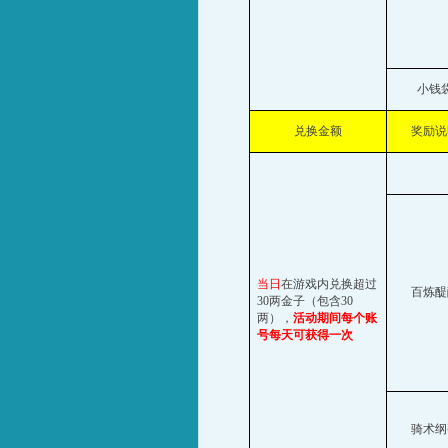
小钱
兑换金额
奖励说
当日
在游戏内兑换超过
百炼醍
30
两金子（包含
30
两），
活动期间每个账
号每天可获得一次
骑术纲