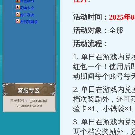
特色活动
宠物大全
转生系统
活动时间：
2025年
天书异闻录
活动对象：
全服
活动流程：
1.
单日在游戏内兑
红包一个！使用后
动期间每个账号每
2.
单日在游戏内兑
档次奖励外，还可
电子邮件： t_service@
longma-inc.com
验卡
×1
、小钱袋
×1
3.
单日在游戏内兑
两个档次奖励外，