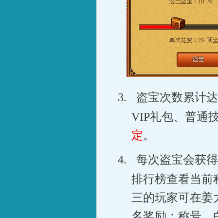
3.
盗宝次数累计达
VIP
礼包、普通
定
。
4.
每次盗宝会获得
排行榜查看当前
三的玩家可在姜
名奖励：称号、