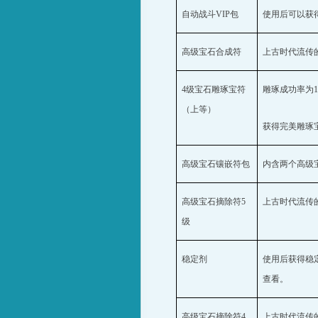
自动战斗
VIP
包
使用后可以获
高级宝石合成符
上古时代流传
4
级宝石雕琢宝符
雕琢成功率为
（上等）
获得完美雕琢
高级宝石镶嵌符包
内含两个高级
高级宝石摘除符
5
上古时代流传
级
稳定剂
使用后获得稳
查看。
高级宝石摘除符
4
上古时代流传