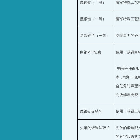
魔铸锭（一等）
魔军特殊工艺
魔锻锭（一等）
魔军特殊工艺
灵胄碎片（一等）
凝聚灵力的碎
白银
VIP
包裹
使用：获得白
“购买并用白银
本，增加一轮
会任务时声望
高级修理免费
魔锻锭促销包
使用：获得三
失落的锻造法碎片
失传的锻造配
的只字片语改