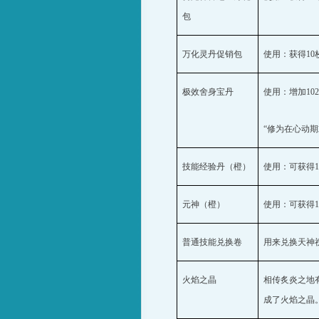
包
万化灵丹促销包
使用：获得
10
极效舍身宝丹
使用：增加
10
“修为在心动
技能经验丹（橙）
使用：可获得
元神（橙）
使用：可获得
普通技能兑换卷
用来兑换天神
火焰之晶
相传炙炎之地
成了火焰之晶