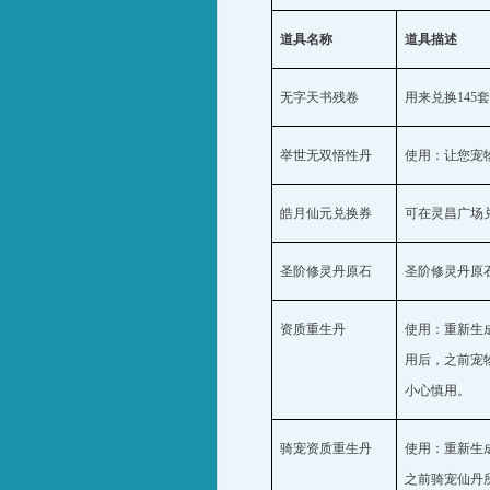
道具名称
道具描述
无字天书残卷
用来兑换
145
举世无双悟性丹
使用：让您宠
皓月仙元兑换券
可在灵昌广场
圣阶修灵丹原石
圣阶修灵丹原
资质重生丹
使用：重新生
用后，之前宠
小心慎用。
骑宠资质重生丹
使用：重新生
之前骑宠仙丹