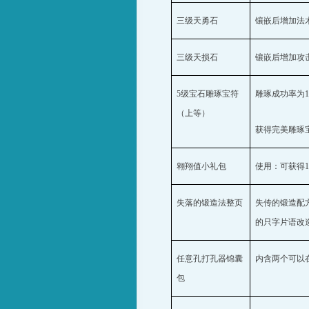
三级天勇石
镶嵌后增加法
三级天损石
镶嵌后增加攻
5
级宝石雕琢宝符
雕琢成功率为
（上等）
获得完美雕琢
翱翔值小礼包
使用：可获得
失落的锻造法整页
失传的锻造配
的只字片语改
任意孔打孔器锦囊
内含两个可以
包