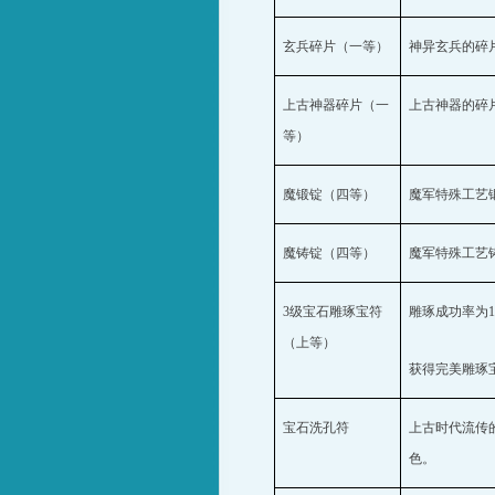
玄兵碎片（一等）
神异玄兵的碎
上古神器碎片（一
上古神器的碎
等）
魔锻锭（四等）
魔军特殊工艺
魔铸锭（四等）
魔军特殊工艺
3
级宝石雕琢宝符
雕琢成功率为
（上等）
获得完美雕琢
宝石洗孔符
上古时代流传
色。