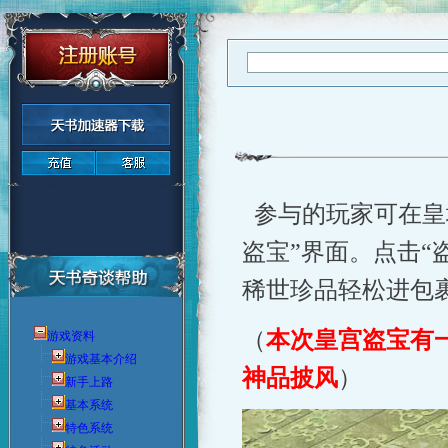
参与的玩家可在皇
盗宝”界面。点击“
稀世珍品轻松进包
（
本次皇宫盗宝有
游戏资料
游戏基本介绍
神品披风
）
新手上路
基本系统
特色系统