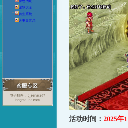
特色活动
宠物大全
转生系统
天书异闻录
电子邮件： t_service@
longma-inc.com
活动时间：
2025
年1