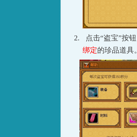
2.
点击“盗宝”按
绑定
的珍品道具