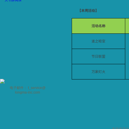
天书异闻录
【本周活动】
活动名称
迷之暗室
节日联盟
万家灯火
电子邮件： t_service@
longma-inc.com