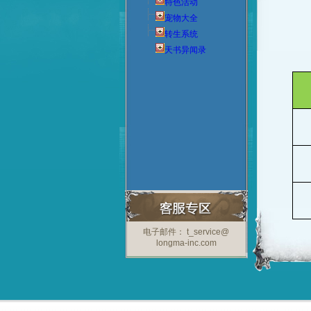
特色活动
宠物大全
转生系统
天书异闻录
电子邮件： t_service@
longma-inc.com