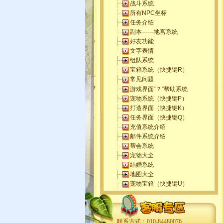
战斗系统
所有NPC坐标
任务介绍
副本——地宫系统
好友功能
文字表情
组队系统
宝箱系统（快捷键R）
常见问题
游戏界面“？”帮助系统
宠物系统（快捷键P）
打造界面（快捷键K）
任务界面（快捷键Q）
充值系统介绍
邮件系统介绍
帮会系统
宠物大全
结婚系统
地图大全
宠物宝箱（快捷键U）
策划答玩家问
联系方式：010-84480076