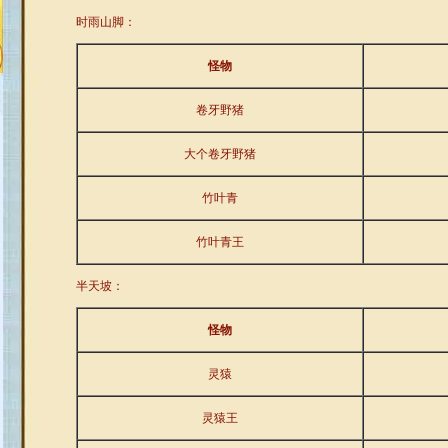
时雨山脚：
怪物
卷牙野猪
大个卷牙野猪
竹叶青
竹叶青王
半天坡：
怪物
灵猿
灵猿王