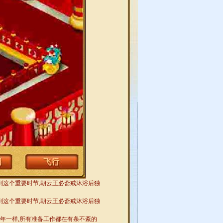
到这个重要时节,朝云王必斋戒沐浴后独
到这个重要时节,朝云王必斋戒沐浴后独
年一样,所有准备工作都在有条不紊的