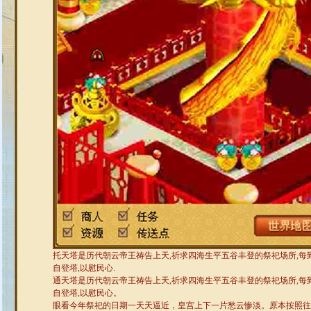
托天塔是历代朝云帝王祷告上天,祈求四海生平五谷丰登的祭祀场所,每
自登塔,以慰民心.
通天塔是历代朝云帝王祷告上天,祈求四海生平五谷丰登的祭祀场所,每
自登塔,以慰民心。
眼看今年祭祀的日期一天天逼近，皇宫上下一片愁云惨淡。原本按照往