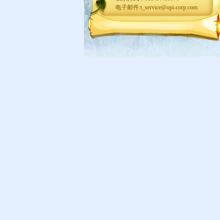
电子邮件:t_service@opi-corp.com