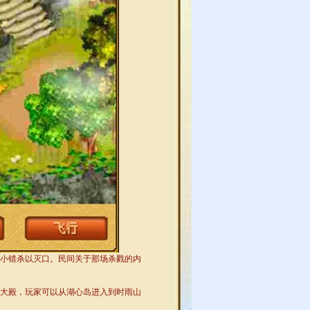
小错杀以灭口。民间关于那场杀戮的内
大殿，玩家可以从湖心岛进入到时雨山