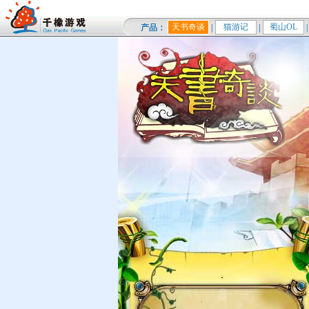
天书奇谈
猫游记
蜀山OL
产品：
|
|
|