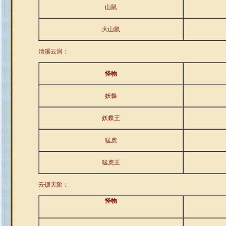
山鼠
大山鼠
清溪云涧：
怪物
妖蝶
妖蝶王
猛虎
猛虎王
云锁天阶：
怪物