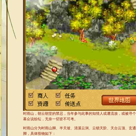
时雨山，朝云朝堂的禁忌，当年参与此事的知情人或遭流放，或被寻个
幕众说纷纭，无奈一切皆不可考。
时雨山分为时雨山脚、半天坡、清溪云涧、云锁天阶、天台云顶、玄通
脚，具体怪物如下：