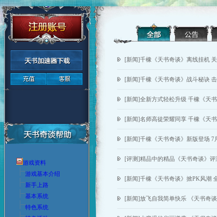
[新闻]千橡《天书奇谈》离线挂机 
[新闻]千橡《天书奇谈》战斗秘诀 
[新闻]全新方式轻松升级 千橡《天
[新闻]名师高徒荣耀同享 千橡《天
[新闻]千橡《天书奇谈》新版登场 7
[评测]精品中的精品《天书奇谈》评
游戏资料
游戏基本介绍
[新闻]千橡《天书奇谈》掀PK风潮
新手上路
基本系统
[新闻]放飞自我简单快乐 《天书奇
特色系统