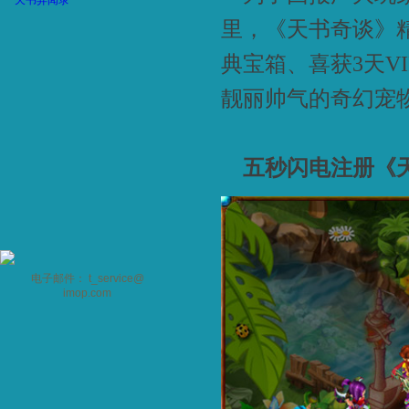
天书异闻录
里，《天书奇谈》精
典宝箱、喜获3天V
靓丽帅气的奇幻宠
五秒闪电注册《
电子邮件： t_service@
imop.com